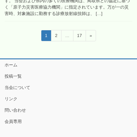
す。 当会および県内の多くの医療機関は、鳥取県との協定に基づ
く「原子力災害医療協力機関」に指定されています。万が一の災
害時、対象施設に勤務する診療放射線技師は、 […]
投
固
固
固
1
2
…
17
»
稿
定
定
定
ペ
ペ
ペ
の
ー
ー
ー
ペ
ジ
ジ
ジ
ホーム
ー
投稿一覧
ジ
送
当会について
り
リンク
問い合わせ
会員専用