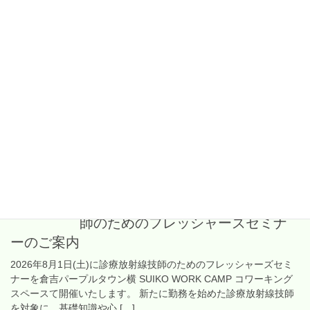
2026年7月30日
勉強会・研修会等
2026.08.29(土)開催 TART研修会第
2回脳・心血管撮影部会のご案内
2026年8月29日(土)に鳥取県診療放射線技師会研修会 第2回脳・心
血管撮影部会を鳥取県立厚生病院+Zoomにて開催いたします。 み
なさま奮ってご参加ください。 参加を希望される方は、下記のボ
タンからお申込みいただきま […]
2026年7月30日
勉強会・研修会等
2026.09.05(土)開催 診療放射線技
師のためのフレッシャーズセミナ
ーのご案内
2026年8月1日(土)に診療放射線技師のためのフレッシャーズセミ
ナーを倉吉パープルタウン横 SUIKO WORK CAMP コワーキング
スペースて開催いたします。 新たに勤務を始めた診療放射線技師
を対象に、基礎知識や心 […]