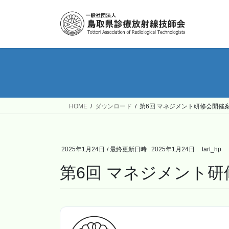
コ
ナ
ン
ビ
テ
ゲ
ン
ー
ツ
シ
へ
ョ
ス
ン
キ
に
ッ
移
HOME
ダウンロード
第6回 マネジメント研修会開催
プ
動
2025年1月24日
/ 最終更新日時 :
2025年1月24日
tart_hp
第6回 マネジメント