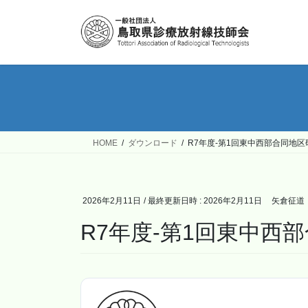
コ
ナ
ン
ビ
テ
ゲ
ン
ー
ツ
シ
へ
ョ
ス
ン
キ
に
ッ
移
HOME
ダウンロード
R7年度-第1回東中西部合同地区
プ
動
2026年2月11日
/ 最終更新日時 :
2026年2月11日
矢倉征道
R7年度-第1回東中西