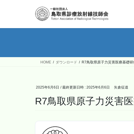
コ
ナ
ン
ビ
テ
ゲ
ン
ー
ツ
シ
へ
ョ
ス
ン
キ
に
ッ
移
HOME
ダウンロード
R7鳥取県原子力災害医療基礎研
プ
動
2025年6月6日
/ 最終更新日時 :
2025年6月6日
矢倉征道
R7鳥取県原子力災害