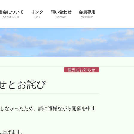
当会について
リンク
問い合わせ
会員専用
About TART
Link
Contact
Members
重要なお知らせ
らせとお詫び
達しなかったため、誠に遺憾ながら開催を中止
し上げます。