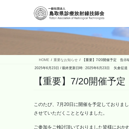
コ
ナ
ン
ビ
テ
ゲ
ン
ー
ツ
シ
へ
ョ
ス
ン
キ
に
ッ
移
HOME
重要なお知らせ
【重要】7/20開催予定 告
プ
動
2025年6月23日
/ 最終更新日時 :
2025年6月23日
矢倉征道
【重要】7/20開催
このたび、7月20日に開催を予定しておりま
させていただくこととなりました。
ご参加をご検討頂いておりました皆様におか