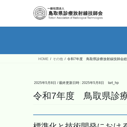
コ
ナ
ン
ビ
テ
ゲ
ン
ー
ツ
シ
へ
ョ
ス
ン
キ
に
ッ
移
HOME
その他
令和7年度 鳥取県診療放射線技師会
プ
動
2025年5月8日
/ 最終更新日時 :
2025年5月8日
tart_hp
令和7年度 鳥取県診
標準化と技術開発におけ