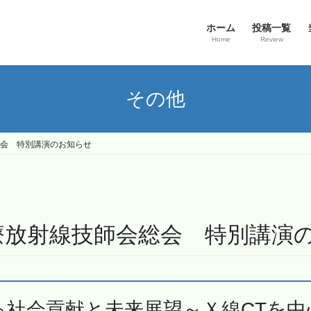
ホーム
投稿一覧
Home
Review
その他
総会 特別講演のお知らせ
療放射線技師会総会 特別講演
る社会貢献と未来展望～Ｘ線CTを中