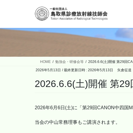
コ
ナ
ン
ビ
テ
ゲ
ン
ー
ツ
シ
へ
ョ
ス
ン
キ
に
ッ
移
HOME
勉強会・研修会等
2026.6.6(土)開催 第2
プ
動
2026年5月13日
/ 最終更新日時 :
2026年5月13日
矢倉征道
2026.6.6(土)開催
2026年6月6日(土)に「第29回CANON中
当会の中山常務理事もご講演されます。