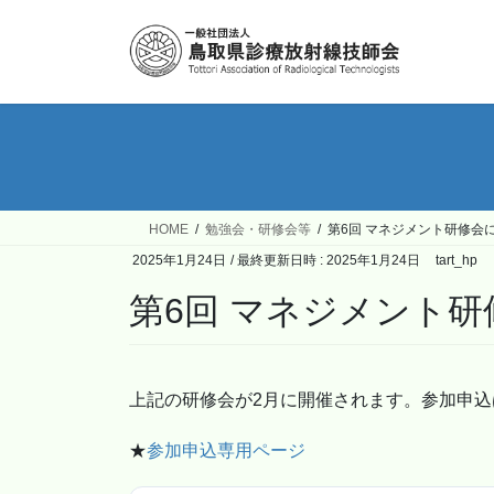
コ
ナ
ン
ビ
テ
ゲ
ン
ー
ツ
シ
へ
ョ
ス
ン
キ
に
ッ
移
HOME
勉強会・研修会等
第6回 マネジメント研修会
プ
動
2025年1月24日
/ 最終更新日時 :
2025年1月24日
tart_hp
第6回 マネジメント
上記の研修会が2月に開催されます。参加申
★
参加申込専用ページ