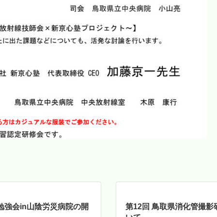
勉強会in山陰労災病院の開
第12回 鳥取県消化管撮